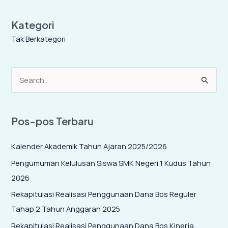
Kategori
Tak Berkategori
C
a
r
Pos-pos Terbaru
i
u
Kalender Akademik Tahun Ajaran 2025/2026
n
Pengumuman Kelulusan Siswa SMK Negeri 1 Kudus Tahun
t
2026
u
Rekapitulasi Realisasi Penggunaan Dana Bos Reguler
k
Tahap 2 Tahun Anggaran 2025
:
Rekapitulasi Realisasi Penggunaan Dana Bos Kinerja