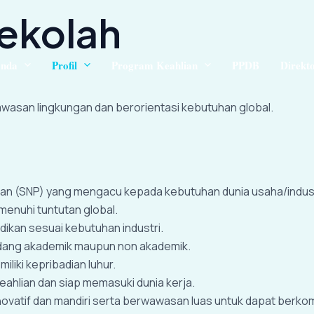
Sekolah
anda
Profil
Program Keahlian
PPDB
Direkto
wasan lingkungan dan berorientasi kebutuhan global.
n (SNP) yang mengacu kepada kebutuhan dunia usaha/industri
nuhi tuntutan global.
kan sesuai kebutuhan industri.
bidang akademik maupun non akademik.
liki kepribadian luhur.
ahlian dan siap memasuki dunia kerja.
 inovatif dan mandiri serta berwawasan luas untuk dapat berkom