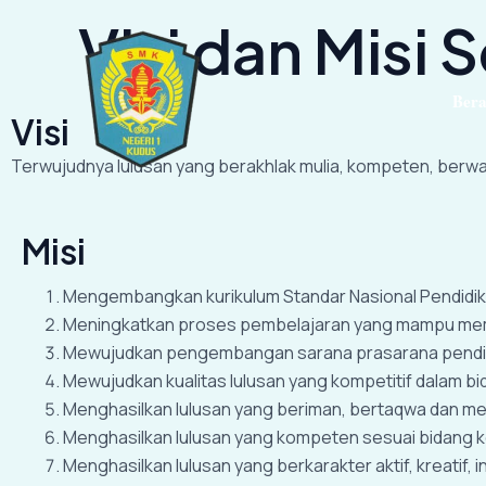
Lewati
Visi dan Misi 
ke
konten
Ber
Visi
Terwujudnya lulusan yang berakhlak mulia, kompeten, berwa
Misi
Mengembangkan kurikulum Standar Nasional Pendidika
Meningkatkan proses pembelajaran yang mampu meme
Mewujudkan pengembangan sarana prasarana pendidi
Mewujudkan kualitas lulusan yang kompetitif dalam 
Menghasilkan lulusan yang beriman, bertaqwa dan memi
Menghasilkan lulusan yang kompeten sesuai bidang ke
Menghasilkan lulusan yang berkarakter aktif, kreatif,